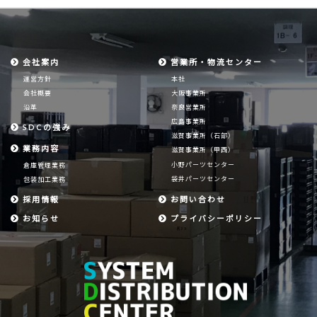
会社案内
営業所・物流センター
運営方針
本社
会社概要
大阪事業所
沿革
奈良営業所
広島事業所
SDCの強み
滋賀事業所（石部）
業務内容
滋賀事業所（甲西）
小野パーツセンター
倉庫管理業務
袋井パーツセンター
包装加工業務
採用情報
お問い合わせ
お知らせ
プライバシーポリシー