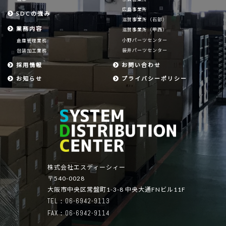
広島事業所
SDCの強み
滋賀事業所（石部）
業務内容
滋賀事業所（甲西）
小野パーツセンター
倉庫管理業務
袋井パーツセンター
包装加工業務
採用情報
お問い合わせ
お知らせ
プライバシーポリシー
株式会社エスディーシィー
〒540-0028
大阪市中央区常盤町1-3-8 中央大通FNビル11F
TEL：06-6942-9113
FAX：06-6942-9114