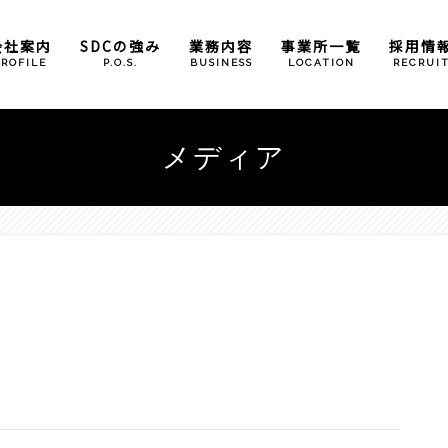
会社案内
SDCの強み
業務内容
事業所一覧
採用情
PROFILE
P.O.S.
BUSINESS
LOCATION
RECRUI
倉庫管理業務
本社
メディア
包装加工業務
大阪事業所
奈良営業所
広島事業所
滋賀事業所
（石部）
（甲西）
小野パーツセンター