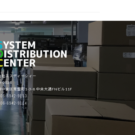
会社エスディーシィー
-0028
中央区常盤町1-3-8 中央大通FNビル11F
06-6942-9113
06-6942-9114