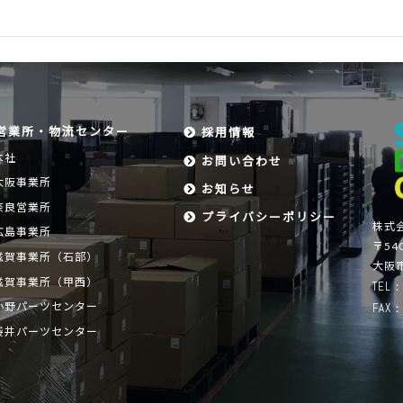
営業所・物流センター
採用情報
本社
お問い合わせ
大阪事業所
お知らせ
奈良営業所
プライバシーポリシー
株式
広島事業所
〒540
滋賀事業所（石部）
大阪市
滋賀事業所（甲西）
TEL：
小野パーツセンター
FAX：
袋井パーツセンター