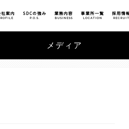
会社案内
SDCの強み
業務内容
事業所一覧
採用情
PROFILE
P.O.S.
BUSINESS
LOCATION
RECRUI
倉庫管理業務
本社
メディア
包装加工業務
大阪事業所
奈良営業所
広島事業所
滋賀事業所
（石部）
（甲西）
小野パーツセンター