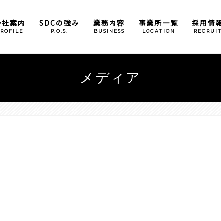
会社案内
SDCの強み
業務内容
事業所一覧
採用情
PROFILE
P.O.S.
BUSINESS
LOCATION
RECRUI
倉庫管理業務
本社
メディア
包装加工業務
大阪事業所
奈良営業所
広島事業所
滋賀事業所
（石部）
（甲西）
小野パーツセンター