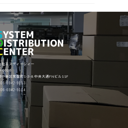
会社エスディーシィー
-0028
中央区常盤町1-3-8 中央大通FNビル11F
06-6942-9113
06-6942-9114