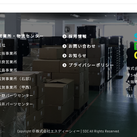
営業所・物流センター
採用情報
本社
お問い合わせ
大阪事業所
お知らせ
奈良営業所
プライバシーポリシー
株式
広島事業所
〒540
滋賀事業所（石部）
大阪市
滋賀事業所（甲西）
TEL：
小野パーツセンター
FAX：
袋井パーツセンター
Copyright © 株式会社エスディーシィー | SDC All Rights Reserved.