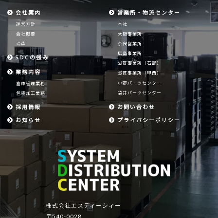
会社案内
営業所・物流センター
運営方針
本社
会社概要
大阪事業所
沿革
奈良営業所
広島事業所
SDCの強み
滋賀事業所（石部）
業務内容
滋賀事業所（甲西）
小野パーツセンター
倉庫管理業務
袋井パーツセンター
包装加工業務
採用情報
お問い合わせ
お知らせ
プライバシーポリシー
株式会社エスディーシィー
〒540-0028