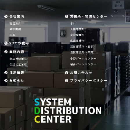
会社案内
営業所・物流センター
運営方針
本社
会社概要
大阪事業所
沿革
奈良営業所
広島事業所
SDCの強み
滋賀事業所（石部）
業務内容
滋賀事業所（甲西）
小野パーツセンター
倉庫管理業務
袋井パーツセンター
包装加工業務
採用情報
お問い合わせ
お知らせ
プライバシーポリシー