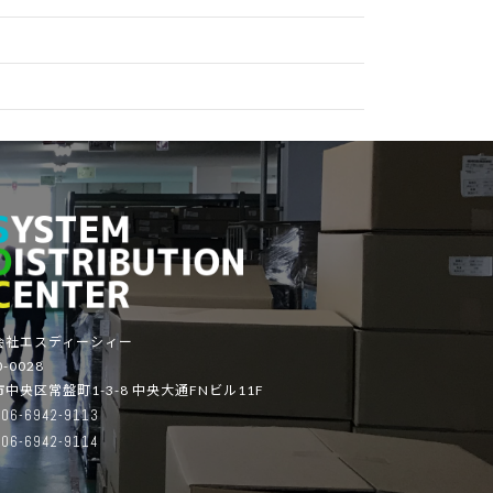
会社エスディーシィー
-0028
中央区常盤町1-3-8 中央大通FNビル11F
06-6942-9113
06-6942-9114