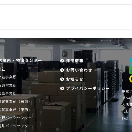
営業所・物流センター
採用情報
本社
お問い合わせ
大阪事業所
お知らせ
奈良営業所
プライバシーポリシー
株式
広島事業所
〒540
滋賀事業所（石部）
大阪市
滋賀事業所（甲西）
TEL：
小野パーツセンター
FAX：
袋井パーツセンター