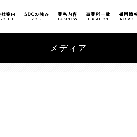
会社案内
SDCの強み
業務内容
事業所一覧
採用情
PROFILE
P.O.S.
BUSINESS
LOCATION
RECRUI
倉庫管理業務
本社
メディア
包装加工業務
大阪事業所
奈良営業所
広島事業所
滋賀事業所
（石部）
（甲西）
小野パーツセンター