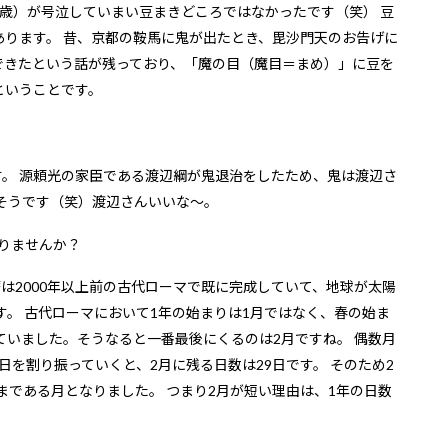
袋井パーツセンター
歳）が号泣していまい豆まきどころではなかったです（笑） 豆
ります。 昔、京都の鞍馬に鬼が出たとき、毘沙門天のお告げに
できたという話が残っており、「魔の目（魔目＝まめ）」に豆を
ということです。
。 源頼光の家臣である渡辺綱が鬼退治をしたため、鬼は渡辺さ
そうです（笑）渡辺さんいいな～。
りませんか？
の暦は2000年以上前の古代ローマで既に完成していて、地球が太陽
です。 古代ローマにおいて1年の始まりは1月ではなく、春の始ま
ていました。そうなると一番最後にくるのは2月ですね。 偶数月
5日を割り振っていくと、2月に残る日数は29日です。 そのため2
まである月となりました。 つまり2月が短い理由は、1年の日数