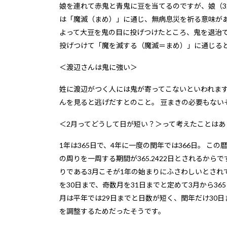
娘を連れて赤鬼と青鬼に豆を当てるのですが、娘（3
は「魔滅（まめ）」に通じ、無病息災を祈る意味があ
よって大豆を鬼の目に投げつけたところ、鬼を退治
投げつけて「魔を滅する（魔滅＝まめ）」に通じる
＜渡辺さんは鬼に強い＞
姓に渡辺がつく人には鬼が寄ってこないといわれます
んを見ると逃げだすとのこと。 豆まきの必要もない
＜2月ってどうして日が短い？＞って考えたことはあ
1年は365日で、4年に一度の閏年では366日。 こ
の周りを一周する期間が365.2422日とされるから
りである3月こそが1年の始まりにふさわしいとされ
を30日まで、奇数月を31日までと定めて3月から36
月は平年では29日までと日数が短く、閏年だけ30日
を調整するためだったそうです。