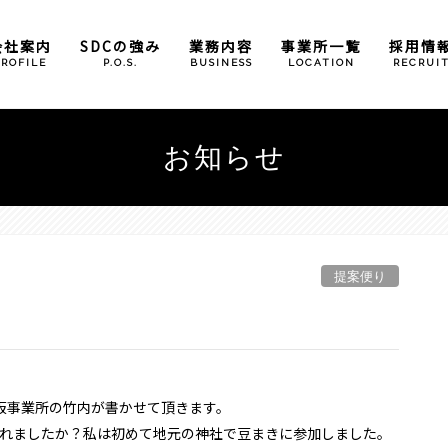
会社案内
SDCの強み
業務内容
事業所一覧
採用情
PROFILE
P.O.S.
BUSINESS
LOCATION
RECRUI
倉庫管理業務
本社
お知らせ
包装加工業務
大阪事業所
奈良営業所
広島事業所
提案便り
滋賀事業所
（石部）
（甲西）
阪事業所の竹内が書かせて頂きます。
小野パーツセンター
れましたか？私は初めて地元の神社で豆まきに参加しました。