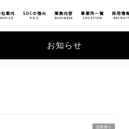
会社案内
SDCの強み
業務内容
事業所一覧
採用情
PROFILE
P.O.S.
BUSINESS
LOCATION
RECRUI
倉庫管理業務
本社
お知らせ
包装加工業務
大阪事業所
奈良営業所
広島事業所
滋賀事業所
（石部）
（甲西）
小野パーツセンター
提案便り