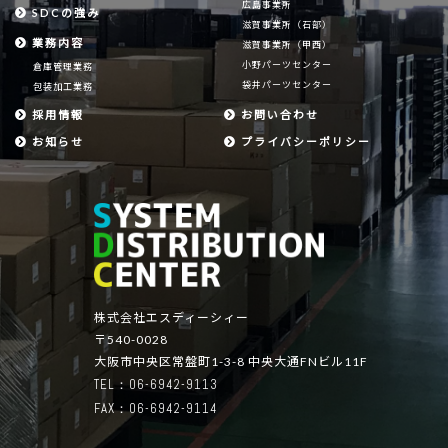
広島事業所
SDCの強み
滋賀事業所（石部）
業務内容
滋賀事業所（甲西）
小野パーツセンター
倉庫管理業務
袋井パーツセンター
包装加工業務
採用情報
お問い合わせ
お知らせ
プライバシーポリシー
株式会社エスディーシィー
〒540-0028
大阪市中央区常盤町1-3-8 中央大通FNビル11F
TEL：06-6942-9113
FAX：06-6942-9114