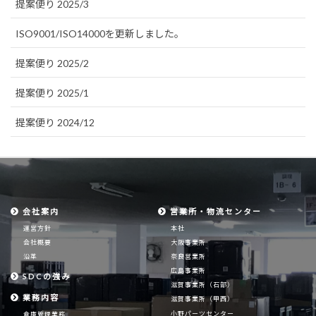
提案便り 2025/3
ISO9001/ISO14000を更新しました。
提案便り 2025/2
提案便り 2025/1
提案便り 2024/12
会社案内
営業所・物流センター
運営方針
本社
会社概要
大阪事業所
沿革
奈良営業所
広島事業所
SDCの強み
滋賀事業所（石部）
業務内容
滋賀事業所（甲西）
小野パーツセンター
倉庫管理業務