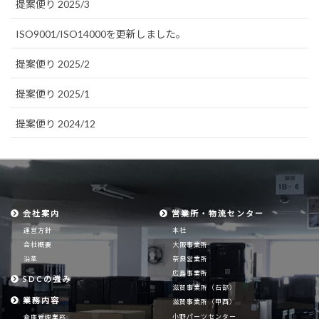
提案便り 2025/3
ISO9001/ISO14000を更新しました。
提案便り 2025/2
提案便り 2025/1
提案便り 2024/12
会社案内
営業所・物流センター
運営方針
本社
会社概要
大阪事業所
沿革
奈良営業所
広島事業所
SDCの強み
滋賀事業所（石部）
業務内容
滋賀事業所（甲西）
小野パーツセンター
倉庫管理業務