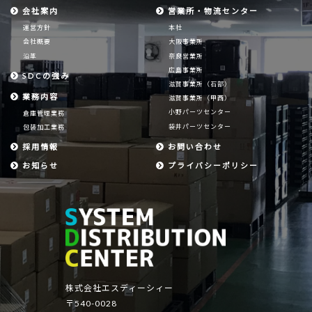
会社案内
営業所・物流センター
運営方針
本社
会社概要
大阪事業所
沿革
奈良営業所
広島事業所
SDCの強み
滋賀事業所（石部）
業務内容
滋賀事業所（甲西）
小野パーツセンター
倉庫管理業務
袋井パーツセンター
包装加工業務
採用情報
お問い合わせ
お知らせ
プライバシーポリシー
株式会社エスディーシィー
〒540-0028