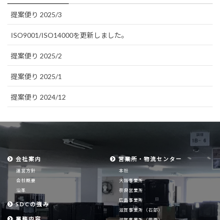
提案便り 2025/3
ISO9001/ISO14000を更新しました。
提案便り 2025/2
提案便り 2025/1
提案便り 2024/12
会社案内
営業所・物流センター
運営方針
本社
会社概要
大阪事業所
沿革
奈良営業所
広島事業所
SDCの強み
滋賀事業所（石部）
業務内容
滋賀事業所（甲西）