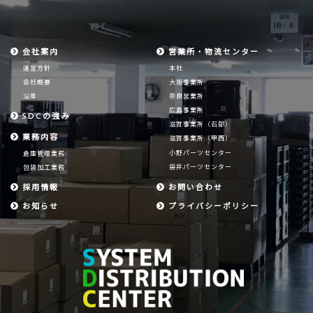
会社案内
営業所・物流センター
運営方針
本社
会社概要
大阪事業所
沿革
奈良営業所
広島事業所
SDCの強み
滋賀事業所（石部）
業務内容
滋賀事業所（甲西）
小野パーツセンター
倉庫管理業務
袋井パーツセンター
包装加工業務
採用情報
お問い合わせ
お知らせ
プライバシーポリシー